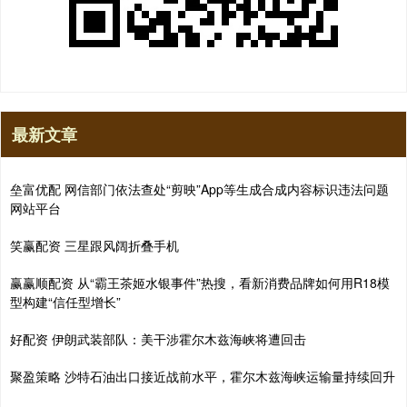
最新文章
垒富优配 网信部门依法查处“剪映”App等生成合成内容标识违法问题
网站平台
笑赢配资 三星跟风阔折叠手机
赢赢顺配资 从“霸王茶姬水银事件”热搜，看新消费品牌如何用R18模
型构建“信任型增长”
好配资 伊朗武装部队：美干涉霍尔木兹海峡将遭回击
聚盈策略 沙特石油出口接近战前水平，霍尔木兹海峡运输量持续回升