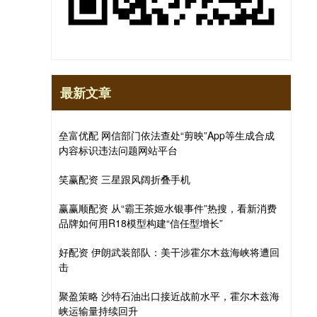
最新文章
垒富优配 网信部门依法查处“剪映”App等生成合成
内容标识违法问题网站平台
笑赢配资 三星跟风阔折叠手机
赢赢顺配资 从“霸王茶姬水银事件”热搜，看新消费
品牌如何用R18模型构建“信任型增长”
好配资 伊朗武装部队：美干涉霍尔木兹海峡将遭回
击
聚盈策略 沙特石油出口接近战前水平，霍尔木兹海
峡运输量持续回升