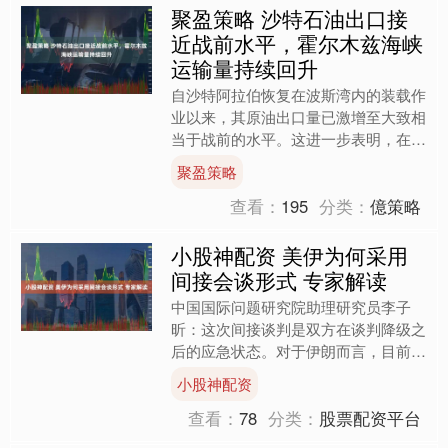
聚盈策略 沙特石油出口接
近战前水平，霍尔木兹海峡
运输量持续回升
自沙特阿拉伯恢复在波斯湾内的装载作
业以来，其原油出口量已激增至大致相
当于战前的水平。这进一步表明，在美
国与伊朗达成临时和平协议后，该地区
聚盈策略
产油国的供应正在复苏。 ....
查看：
195
分类：
億策略
小股神配资 美伊为何采用
间接会谈形式 专家解读
中国国际问题研究院助理研究员李子
昕：这次间接谈判是双方在谈判降级之
后的应急状态。对于伊朗而言，目前的
重点并不是进行技术谈判，而需要跟进
小股神配资
谅解备忘录相关前置条款的落....
查看：
78
分类：
股票配资平台