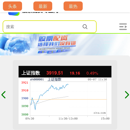
头条
最新
最热
上证指数
3919.51
19.16
0.49%