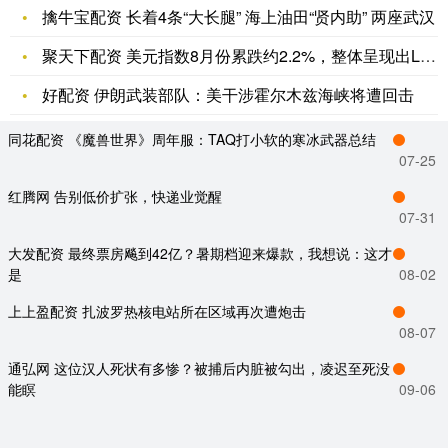
擒牛宝配资 长着4条“大长腿” 海上油田“贤内助” 两座武汉
聚天下配资 美元指数8月份累跌约2.2%，整体呈现出L形长尾
好配资 伊朗武装部队：美干涉霍尔木兹海峡将遭回击
同花配资 《魔兽世界》周年服：TAQ打小软的寒冰武器总结
07-25
红腾网 告别低价扩张，快递业觉醒
07-31
大发配资 最终票房飚到42亿？暑期档迎来爆款，我想说：这才
是
08-02
上上盈配资 扎波罗热核电站所在区域再次遭炮击
08-07
通弘网 这位汉人死状有多惨？被捕后内脏被勾出，凌迟至死没
能瞑
09-06