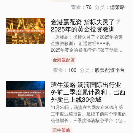
同....
查看：
76
分类：
億策略
金港赢配资 指标失灵了？
2025年的黄金投资教训
（原标题：指标失灵了？2025年的黄
金投资教训） 汇通财经APP讯——
2025年黄金的暴涨行情打破了动量交
易与市场心理的所有传统规律。本文为
金港赢配资
交易员总结了可沿用至....
查看：
100
分类：
股票配资平台
珺牛策略 滴滴国际出行业
务前三季度累计盈利，巴西
外卖已上线30余城
11月26日，滴滴在官网发布2025年第
三季度业绩报告。延续了前两个季度的
稳健增长，三季度滴滴核心平台（包括
中国出行和国际业务）订单量同比增长
珺牛策略