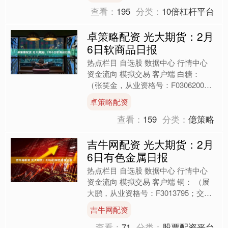
查看：
195
分类：
10倍杠杆平台
卓策略配资 光大期货：2月
6日软商品日报
热点栏目 自选股 数据中心 行情中心
资金流向 模拟交易 客户端 白糖：
（张笑金，从业资格号：F0306200；
交易咨询资格号：Z0000082） 消息方
卓策略配资
面，....
查看：
159
分类：
億策略
吉牛网配资 光大期货：2月
6日有色金属日报
热点栏目 自选股 数据中心 行情中心
资金流向 模拟交易 客户端 铜： （展
大鹏，从业资格号：F3013795；交易
咨询资格号：Z0013582） 隔夜内外铜
吉牛网配资
价....
查看：
71
分类：
股票配资平台