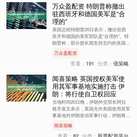
万众盈配资 特朗普称撤出
驻西班牙和德国美军是“合
理的”
美国总统特朗普20日表示，撤出驻西
班牙和德国的美军部队是“合理的”。特
朗普称，部分曾长期支持北约的美国政
界人士正对该联盟表示不满。（央视新
万众盈配资
闻） 举报 第一财经广....
查看：
191
分类：
億策略
闻喜策略 英国授权美军使
用其军事基地实施打击 伊
朗：将行使自卫权回应
当地时间20日晚，伊朗外交部长阿拉
格齐发文表示，英国允许美国使用其军
事基地对伊朗发动军事行动，伊朗将行
使自卫权予以回应。阿拉格齐称，绝大
闻喜策略
多数英国民众并不希望卷入....
查看：
82
分类：
股票配资平台