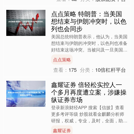
点点策略 特朗普：当美国
想结束与伊朗冲突时，以色
列也会同步
美国总统特朗普表示，他认为，当美国
想结束与伊朗的冲突时，以色列也准备
好结束这场冲突。当被问及一旦美国完
成军事行动，以色列是否准备结束对伊
点点策略
朗的战争时，特朗普回答说....
查看：
175
分类：
10倍杠杆平台
鑫耀证券 倍轻松实控人一
个多月再度遭立案，涉嫌操
纵证券市场
登录新浪财经APP 搜索【信披】查看
更多考评等级 炒股就看金麒麟分析师
研报，权威，专业，及时，全面，助您
挖掘潜力主题机会！ “智能按摩设备第
鑫耀证券
一股”实控人一个多月....