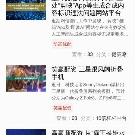
处“剪映”App等生成合成内
容标识违法问题网站平台
近期网信部门工作中发现，“剪映”“猫
箱”App及“即梦AI”网站存在未有效落实
人工智能生成合成内容标识规定要求等
问题，违反《网络安全法》《生成式人
垒富优配
工智能服务管理....
查看：
83
分类：
億策略
笑赢配资 三星跟风阔折叠
手机
近日，科技记者SonnyDickson爆料出
三星新一代折叠屏系列的模型， 预计
分别为Galaxy Z Fold8、Z Flip8与三星
首款阔折叠手机名为Gala....
笑赢配资
查看：
93
分类：
10倍杠杆平台
赢赢顺配资 从“霸王茶姬水