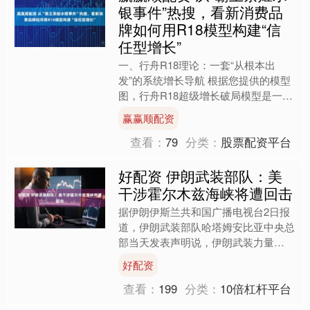
银事件”热搜，看新消费品
牌如何用R18模型构建“信
任型增长”
一、行舟R18理论：一套“从根本出
发”的系统增长导航 根据您提供的模型
图，行舟R18超级增长破局模型是一套
军师级的品牌增长系统。R=Root，
赢赢顺配资
从“根本”出发，1....
查看：
79
分类：
股票配资平台
好配资 伊朗武装部队：美
干涉霍尔木兹海峡将遭回击
据伊朗伊斯兰共和国广播电视台2日报
道，伊朗武装部队哈塔姆安比亚中央总
部当天发表声明说，伊朗武装力量
将“坚决且迅速”回应美国在霍尔木兹海
好配资
峡的任何干涉行为。....
查看：
199
分类：
10倍杠杆平台