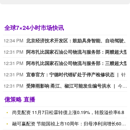
全球7×24小时市场快讯
12:34 PM
北京经济技术开发区：鼓励具身智能、自
12:31 PM
阿布扎比国家石油公司物流与服务
12:31 PM
阿布扎比国家石油公司物流与服务部：三艘超大型
12:31 PM
宜春官方：宁德时代锂矿处于停产检修状态
针对市场高度关注的宁德时代宜春枧下窝锂矿复产传闻，宜春市宜丰县生态环境局今日正式回应称：现场检查时，该企业处于停产检修状态，现场未进行矿石装运及破碎等生产作业，已要求企业尽快办理环评
12:31 PM
受降雨影响 甬江、椒江可能发生编号洪水
今天上午，水利部举行会商，分析研判全国的防汛形势。截至今天9时，黑龙江、内蒙古、河北、陕西、云南等地13条河流仍维持超警。8月7日至9日，受降雨影响，甬江、椒江可能发生编号洪水，暴雨区内部分中小河流及太湖周边河网区部分站点可能发生超警洪水；受上游来水影响，黑龙江干流抚远江段将超警，松花江干流及支流呼兰河、黑龙江干流同江至勤得利江段将维持超警。8月7日8时至8月8日8时，河北西南部、山西东部部分地区发生山洪灾害的可能性大（橙色预警）。水利部今天8时发布橙色山洪灾害气象预警，提醒暴雨洪水影响地区社会公众注意防范。
億策略 直播
尚竞配资 11月7日松霖转债上涨0.19%，转股溢价率6.8
融可赢配资 节能国祯上市10周年：归母净利润增长605%，市