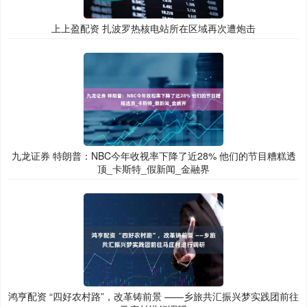
上上盈配资 扎波罗热核电站所在区域再次遭炮击
九龙证券 特朗普：NBC今年收视率下降了近28% 他们的节目糟糕透
顶_卡斯特_假新闻_金融界
鸿亨配资 “四好农村路”，改革铸前景 ——乡旅共汇振兴梦实践团前往