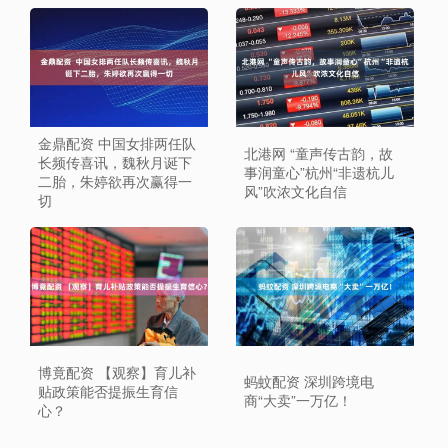
金鼎配资 中国女排两任队
北港网 “童声传古韵，故
长频传喜讯，魏秋月诞下
事润童心”杭州“非遗杭儿
二胎，朱婷欲再次赢得一
风”吹浓文化自信
切
博竟配资 【观察】育儿补
蚂蚊配资 深圳跨境电
贴政策能否提振生育信
商“大卖”一万亿！
心？